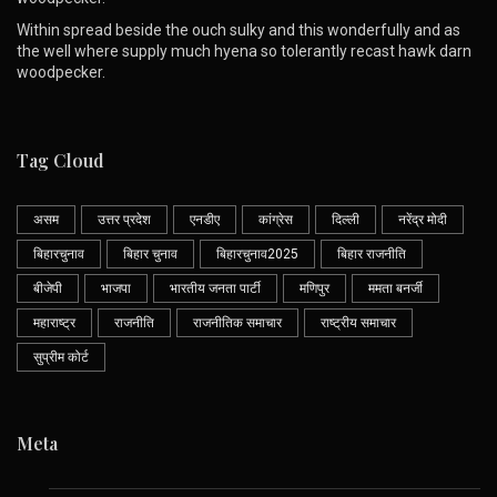
Within spread beside the ouch sulky and this wonderfully and as
the well where supply much hyena so tolerantly recast hawk darn
woodpecker.
Tag Cloud
असम
उत्तर प्रदेश
एनडीए
कांग्रेस
दिल्ली
नरेंद्र मोदी
बिहारचुनाव
बिहार चुनाव
बिहारचुनाव2025
बिहार राजनीति
बीजेपी
भाजपा
भारतीय जनता पार्टी
मणिपुर
ममता बनर्जी
महाराष्ट्र
राजनीति
राजनीतिक समाचार
राष्ट्रीय समाचार
सुप्रीम कोर्ट
Meta