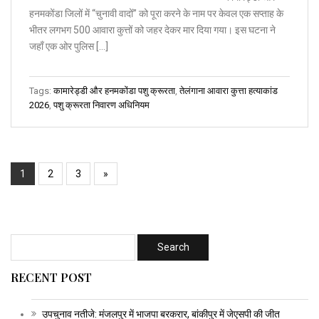
हनमकोंडा जिलों में “चुनावी वादों” को पूरा करने के नाम पर केवल एक सप्ताह के
भीतर लगभग 500 आवारा कुत्तों को जहर देकर मार दिया गया। इस घटना ने
जहाँ एक ओर पुलिस […]
Tags:
कामारेड्डी और हनमकोंडा पशु क्रूरता
,
तेलंगाना आवारा कुत्ता हत्याकांड
2026
,
पशु क्रूरता निवारण अधिनियम
1
2
3
»
RECENT POST
उपचुनाव नतीजे: मंजलपुर में भाजपा बरकरार, बांकीपुर में जेएसपी की जीत