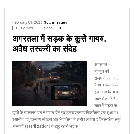
February 03, 2026
Social Issues
160 Views
11 Secs
0
अगरतला में सड़क के कुत्ते गायब,
अवैध तस्करी का संदेह
अगरतला —
त्रिपुरा की
राजधानी अगरतला
के शांत इलाकों में
इस समय चिंता की
लहर दौड़ गई है।
शहर में सड़क के
कुत्तों के रहस्यमय ढंग से गायब होने का एक खतरनाक सिलसिला शुरू हुआ है।
स्थानीय पशु कल्याण संगठनों और निवासियों ने आरोप लगाया है कि संगठित समूह
‘नसबंदी’ (sterilization) के झूठे बहाने सड़क […]