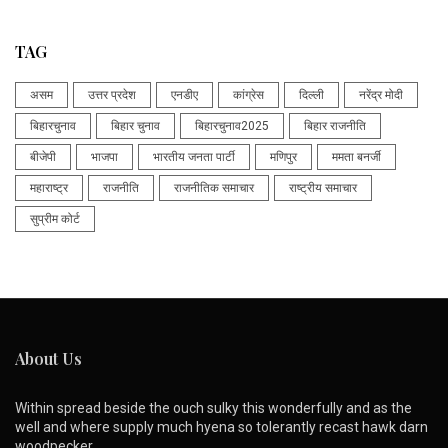
TAG
असम
उत्तर प्रदेश
एनडीए
कांग्रेस
दिल्ली
नरेंद्र मोदी
बिहारचुनाव
बिहार चुनाव
बिहारचुनाव2025
बिहार राजनीति
बीजेपी
भाजपा
भारतीय जनता पार्टी
मणिपुर
ममता बनर्जी
महाराष्ट्र
राजनीति
राजनीतिक समाचार
राष्ट्रीय समाचार
सुप्रीम कोर्ट
About Us
Within spread beside the ouch sulky this wonderfully and as the
well and where supply much hyena so tolerantly recast hawk darn
woodpecker.