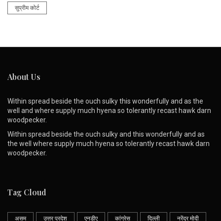
सुप्रीम कोर्ट
About Us
Within spread beside the ouch sulky this wonderfully and as the
well and where supply much hyena so tolerantly recast hawk darn
woodpecker.
Within spread beside the ouch sulky and this wonderfully and as
the well where supply much hyena so tolerantly recast hawk darn
woodpecker.
Tag Cloud
असम
उत्तर प्रदेश
एनडीए
कांग्रेस
दिल्ली
नरेंद्र मोदी