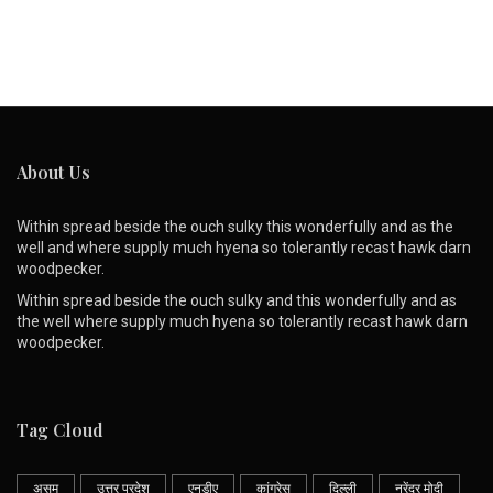
About Us
Within spread beside the ouch sulky this wonderfully and as the
well and where supply much hyena so tolerantly recast hawk darn
woodpecker.
Within spread beside the ouch sulky and this wonderfully and as
the well where supply much hyena so tolerantly recast hawk darn
woodpecker.
Tag Cloud
असम
उत्तर प्रदेश
एनडीए
कांग्रेस
दिल्ली
नरेंद्र मोदी