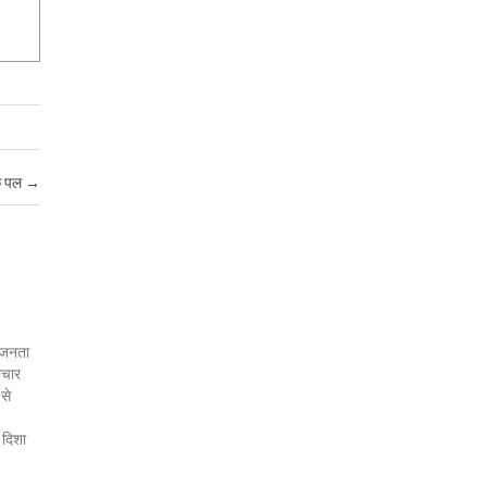
ुक पल
→
र जनता
ाचार
 से
 दिशा