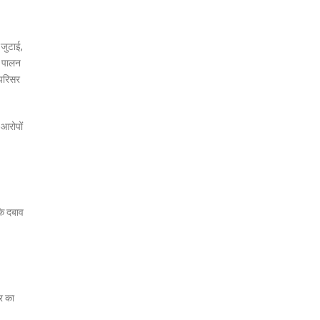
 जुटाई,
े पालन
 परिसर
 आरोपों
के दबाव
ौर का