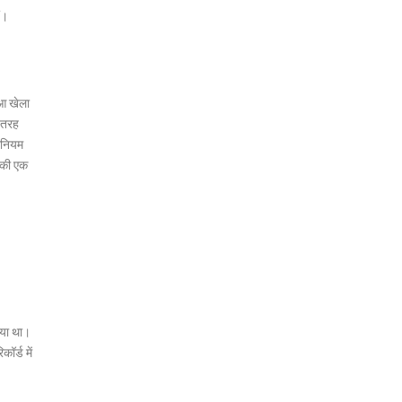
ं।
ुआ खेला
ी तरह
िनियम
 की एक
ाया था।
र्ड में