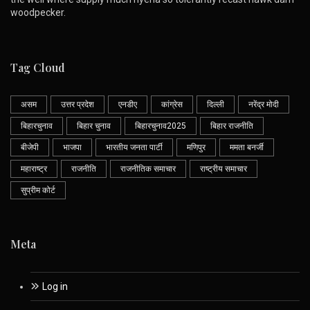
woodpecker.
Tag Cloud
असम
उत्तर प्रदेश
एनडीए
कांग्रेस
दिल्ली
नरेंद्र मोदी
बिहारचुनाव
बिहार चुनाव
बिहारचुनाव2025
बिहार राजनीति
बीजेपी
भाजपा
भारतीय जनता पार्टी
मणिपुर
ममता बनर्जी
महाराष्ट्र
राजनीति
राजनीतिक समाचार
राष्ट्रीय समाचार
सुप्रीम कोर्ट
Meta
Log in