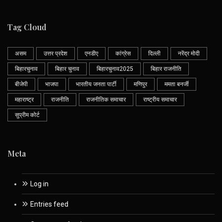
Tag Cloud
असम
उत्तर प्रदेश
एनडीए
कांग्रेस
दिल्ली
नरेंद्र मोदी
बिहारचुनाव
बिहार चुनाव
बिहारचुनाव2025
बिहार राजनीति
बीजेपी
भाजपा
भारतीय जनता पार्टी
मणिपुर
ममता बनर्जी
महाराष्ट्र
राजनीति
राजनीतिक समाचार
राष्ट्रीय समाचार
सुप्रीम कोर्ट
Meta
Log in
Entries feed