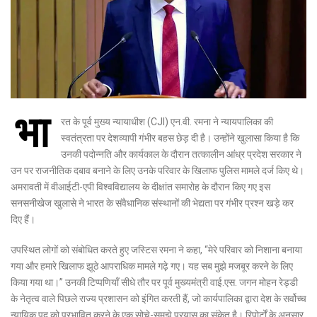
भा
रत के पूर्व मुख्य न्यायाधीश (CJI) एन.वी. रमना ने न्यायपालिका की
स्वतंत्रता पर देशव्यापी गंभीर बहस छेड़ दी है। उन्होंने खुलासा किया है कि
उनकी पदोन्नति और कार्यकाल के दौरान तत्कालीन आंध्र प्रदेश सरकार ने
उन पर राजनीतिक दबाव बनाने के लिए उनके परिवार के खिलाफ पुलिस मामले दर्ज किए थे।
अमरावती में वीआईटी-एपी विश्वविद्यालय के दीक्षांत समारोह के दौरान किए गए इस
सनसनीखेज खुलासे ने भारत के संवैधानिक संस्थानों की भेद्यता पर गंभीर प्रश्न खड़े कर
दिए हैं।
उपस्थित लोगों को संबोधित करते हुए जस्टिस रमना ने कहा, “मेरे परिवार को निशाना बनाया
गया और हमारे खिलाफ झूठे आपराधिक मामले गढ़े गए। यह सब मुझे मजबूर करने के लिए
किया गया था।” उनकी टिप्पणियाँ सीधे तौर पर पूर्व मुख्यमंत्री वाई.एस. जगन मोहन रेड्डी
के नेतृत्व वाले पिछले राज्य प्रशासन को इंगित करती हैं, जो कार्यपालिका द्वारा देश के सर्वोच्च
न्यायिक पद को प्रभावित करने के एक सोचे-समझे प्रयास का संकेत है। रिपोर्टों के अनुसार,