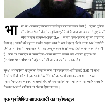
भा
रत के आतंकवाद विरोधी तंत्र को एक बड़ी सफलता मिली है। दिल्ली पुलिस
की स्पेशल सेल ने केंद्रीय खुफिया एजेंसियों के साथ समन्वय करते हुए दिल्ली
सीमा के पास लश्कर-ए-तैयबा (LeT) के एक उच्च-स्तरीय गुर्गे को गिरफ्तार
किया है। आरोपी की पहचान शब्बीर अहमद लोन के रूप में हुई है, जिसे ‘राजा’ और ‘कश्मीरी’
जैसे उपनामों से भी जाना जाता है। वह जम्मू-कश्मीर के श्रीनगर जिले के कंगन का निवासी
है। लोन पर बांग्लादेश से एक जटिल आतंकी नेटवर्क चलाने और भारतीय हृदयस्थल
(Indian heartland) में बड़े हमलों की साजिश रचने का आरोप है।
सुरक्षा अधिकारियों ने खुलासा किया कि लोन पाकिस्तान की आईएसआई (ISI) की सीधी
देखरेख में बांग्लादेश में एक रणनीतिक “हैंडलर” के रूप में काम कर रहा था। उसका
प्राथमिक उद्देश्य कट्टरपंथी तत्वों और अवैध प्रवासियों की भर्ती करना था, ताकि भारत के
खिलाफ आतंकी साजिशों को अंजाम दिया जा सके।
एक प्रशिक्षित आतंकवादी का प्रोफाइल