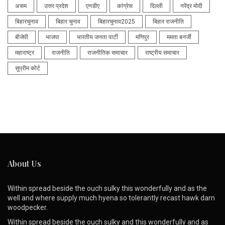
असम
उत्तर प्रदेश
एनडीए
कांग्रेस
दिल्ली
नरेंद्र मोदी
बिहारचुनाव
बिहार चुनाव
बिहारचुनाव2025
बिहार राजनीति
बीजेपी
भाजपा
भारतीय जनता पार्टी
मणिपुर
ममता बनर्जी
महाराष्ट्र
राजनीति
राजनीतिक समाचार
राष्ट्रीय समाचार
सुप्रीम कोर्ट
About Us
Within spread beside the ouch sulky this wonderfully and as the
well and where supply much hyena so tolerantly recast hawk darn
woodpecker.
Within spread beside the ouch sulky and this wonderfully and as