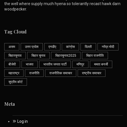
the well where supply much hyena so tolerantly recast hawk darn
woodpecker.
Tag Cloud
असम
उत्तर प्रदेश
एनडीए
कांग्रेस
दिल्ली
नरेंद्र मोदी
बिहारचुनाव
बिहार चुनाव
बिहारचुनाव2025
बिहार राजनीति
बीजेपी
भाजपा
भारतीय जनता पार्टी
मणिपुर
ममता बनर्जी
महाराष्ट्र
राजनीति
राजनीतिक समाचार
राष्ट्रीय समाचार
सुप्रीम कोर्ट
Meta
Log in