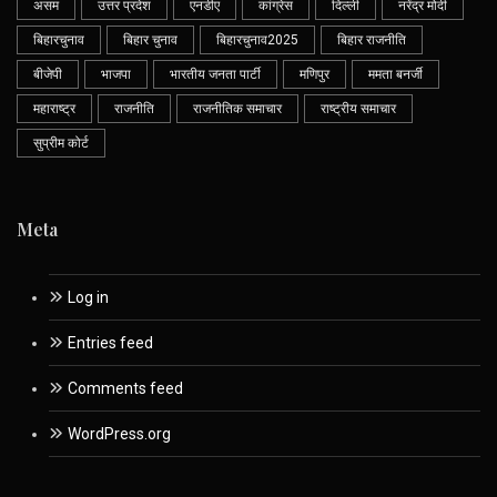
असम
उत्तर प्रदेश
एनडीए
कांग्रेस
दिल्ली
नरेंद्र मोदी
बिहारचुनाव
बिहार चुनाव
बिहारचुनाव2025
बिहार राजनीति
बीजेपी
भाजपा
भारतीय जनता पार्टी
मणिपुर
ममता बनर्जी
महाराष्ट्र
राजनीति
राजनीतिक समाचार
राष्ट्रीय समाचार
सुप्रीम कोर्ट
Meta
Log in
Entries feed
Comments feed
WordPress.org