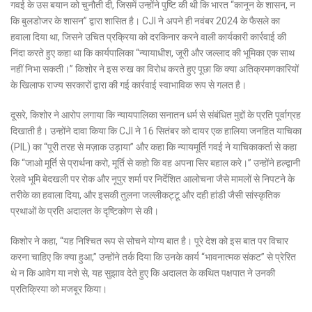
गवई के उस बयान को चुनौती दी, जिसमें उन्होंने पुष्टि की थी कि भारत “कानून के शासन, न
कि
बुलडोजर के शासन
” द्वारा शासित है। CJI ने अपने ही नवंबर 2024 के फैसले का
हवाला दिया था, जिसने उचित प्रक्रिया को दरकिनार करने वाली कार्यकारी कार्रवाई की
निंदा करते हुए कहा था कि कार्यपालिका “न्यायाधीश, जूरी और जल्लाद की भूमिका एक साथ
नहीं निभा सकती।” किशोर ने इस रुख का विरोध करते हुए पूछा कि क्या अतिक्रमणकारियों
के खिलाफ राज्य सरकारों द्वारा की गई कार्रवाई स्वाभाविक रूप से गलत है।
दूसरे, किशोर ने आरोप लगाया कि न्यायपालिका
सनातन धर्म
से संबंधित मुद्दों के प्रति पूर्वाग्रह
दिखाती है। उन्होंने दावा किया कि CJI ने 16 सितंबर को दायर एक हालिया जनहित याचिका
(
PIL
) का “पूरी तरह से मज़ाक उड़ाया” और कहा कि न्यायमूर्ति गवई ने याचिकाकर्ता से कहा
कि “जाओ मूर्ति से प्रार्थना करो, मूर्ति से कहो कि वह अपना सिर बहाल करे।” उन्होंने हल्द्वानी
रेलवे भूमि बेदखली पर रोक और नूपुर शर्मा पर निर्देशित आलोचना जैसे मामलों से निपटने के
तरीके का हवाला दिया, और इसकी तुलना
जल्लीकट्टू और दही हांडी
जैसी सांस्कृतिक
प्रथाओं के प्रति अदालत के दृष्टिकोण से की।
किशोर ने कहा, “यह निश्चित रूप से सोचने योग्य बात है। पूरे देश को इस बात पर विचार
करना चाहिए कि क्या हुआ,” उन्होंने तर्क दिया कि उनके कार्य “भावनात्मक संकट” से प्रेरित
थे न कि आवेग या नशे से, यह सुझाव देते हुए कि अदालत के कथित पक्षपात ने उनकी
प्रतिक्रिया को मजबूर किया।