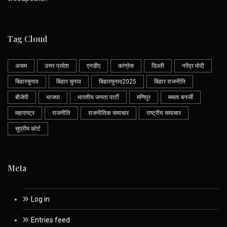
Tag Cloud
असम
उत्तर प्रदेश
एनडीए
कांग्रेस
दिल्ली
नरेंद्र मोदी
बिहारचुनाव
बिहार चुनाव
बिहारचुनाव2025
बिहार राजनीति
बीजेपी
भाजपा
भारतीय जनता पार्टी
मणिपुर
ममता बनर्जी
महाराष्ट्र
राजनीति
राजनीतिक समाचार
राष्ट्रीय समाचार
सुप्रीम कोर्ट
Meta
Log in
Entries feed