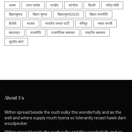
असम
उत्तर प्रदेश
एनडीए
कांग्रेस
दिल्ली
नरेंद्र मोदी
बिहारचुनाव
बिहार चुनाव
बिहारचुनाव2025
बिहार राजनीति
बीजेपी
भाजपा
भारतीय जनता पार्टी
मणिपुर
ममता बनर्जी
महाराष्ट्र
राजनीति
राजनीतिक समाचार
राष्ट्रीय समाचार
सुप्रीम कोर्ट
About Us
Within spread beside the ouch sulky this wonderfully and as the
well and where supply much hyena so tolerantly recast hawk darn
woodpecker.
Within spread beside the ouch sulky and this wonderfully and as