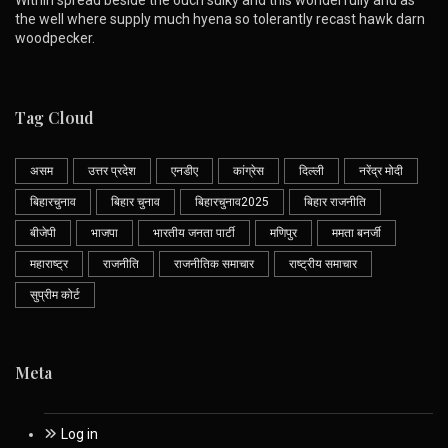
the well where supply much hyena so tolerantly recast hawk darn
woodpecker.
Tag Cloud
असम
उत्तर प्रदेश
एनडीए
कांग्रेस
दिल्ली
नरेंद्र मोदी
बिहारचुनाव
बिहार चुनाव
बिहारचुनाव2025
बिहार राजनीति
बीजेपी
भाजपा
भारतीय जनता पार्टी
मणिपुर
ममता बनर्जी
महाराष्ट्र
राजनीति
राजनीतिक समाचार
राष्ट्रीय समाचार
सुप्रीम कोर्ट
Meta
Log in