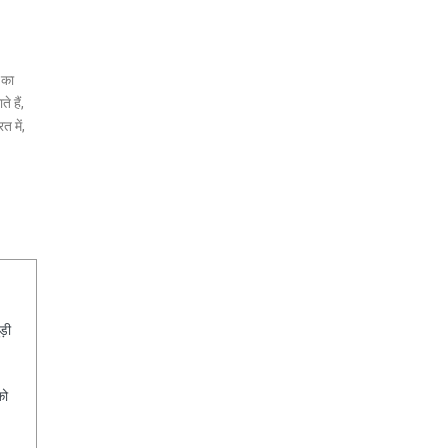
 का
 हैं,
 में,
ड़ी
को