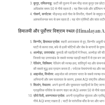
कूनूर, तमिलनाडु:
ऊटी की तुलना में कम भीड़ वाला कूनूर एक छोटा
अधिकांश समय 50 से नीचे रहता है। यह सिम पार्क और डॉल्फिन नो
गोकर्ण, कर्नाटक:
भीड़भाड़ वाले गोवा के विपरीत, गोकर्ण के समुद
आश्चर्यजनक रूप से कम रहता है। यह योग प्रेमियों और शांत तटी
हिमालयी और पूर्वोत्तर विश्राम स्थल (Himalaya
किन्नौर, हिमाचल प्रदेश:
शहरी अराजकता से दूर, किन्नौर अछूती पह
घाटी से कल्पा तक, बर्फ से ढकी चोटियों और सेब के बागानों के दृश्य व
अल्मोड़ा, उत्तराखंड:
कुमाऊँ की पहाड़ियों में स्थित, अल्मोड़ा की 
जिससे यह उत्तराखंड के सबसे स्वच्छ पहाड़ी शहरों में से एक बन
पेल्लिंग, सिक्किम:
पेल्लिंग की स्वच्छ हवा, शांतिपूर्ण मठ और कंचन
की सबसे शुद्ध हवा प्रदान करता है। पर्यटक पेमायंगत्से मठ और रब
आइजोल, मिजोरम:
आइजोल को लगातार भारत के सबसे स्वच्छ राजधानी
अभियानों और कम यातायात के कारण, इसका AQI राष्ट्रीय औसत स
शिलांग, मेघालय:
अपने झरनों और घुमावदार पहाड़ियों के लिए जाना 
प्राकृतिक परिवेश के कारण शहर का AQI अक्सर 50 से नीचे रहत
ज़ीरो वैली, अरुणाचल प्रदेश:
अपनी प्राकृतिक सुंदरता और प्रसिद्
नीचे AQI बनाए रखता है। घाटी के पारंपरिक बाँस के घर और धान 