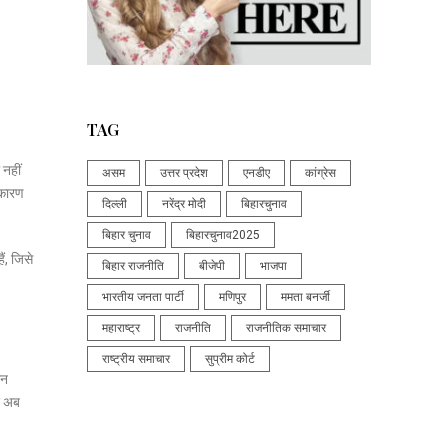
TAG
 नहीं
असम
उत्तर प्रदेश
एनडीए
कांग्रेस
 कारण
दिल्ली
नरेंद्र मोदी
बिहारचुनाव
बिहार चुनाव
बिहारचुनाव2025
ं, जिसे
बिहार राजनीति
बीजेपी
भाजपा
भारतीय जनता पार्टी
मणिपुर
ममता बनर्जी
महाराष्ट्र
राजनीति
राजनीतिक समाचार
राष्ट्रीय समाचार
सुप्रीम कोर्ट
ान
ाश अब