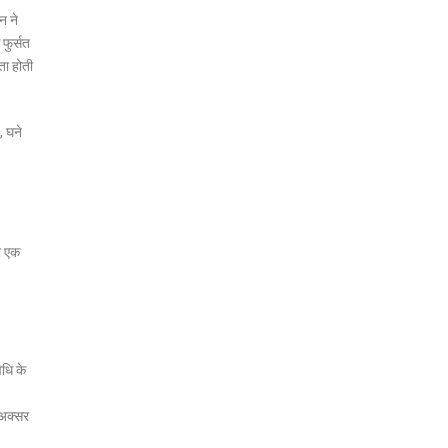
न ने
 फुर्सत
ता होती
, घने
का एक
िधि के
 अक्सर