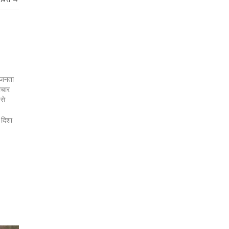
र जनता
ाचार
 से
 दिशा