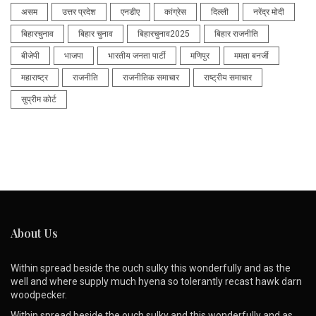
असम
उत्तर प्रदेश
एनडीए
कांग्रेस
दिल्ली
नरेंद्र मोदी
बिहारचुनाव
बिहार चुनाव
बिहारचुनाव2025
बिहार राजनीति
बीजेपी
भाजपा
भारतीय जनता पार्टी
मणिपुर
ममता बनर्जी
महाराष्ट्र
राजनीति
राजनीतिक समाचार
राष्ट्रीय समाचार
सुप्रीम कोर्ट
About Us
Within spread beside the ouch sulky this wonderfully and as the
well and where supply much hyena so tolerantly recast hawk darn
woodpecker.
Within spread beside the ouch sulky and this wonderfully and as