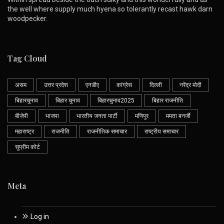
the well where supply much hyena so tolerantly recast hawk darn
woodpecker.
Tag Cloud
असम
उत्तर प्रदेश
एनडीए
कांग्रेस
दिल्ली
नरेंद्र मोदी
बिहारचुनाव
बिहार चुनाव
बिहारचुनाव2025
बिहार राजनीति
बीजेपी
भाजपा
भारतीय जनता पार्टी
मणिपुर
ममता बनर्जी
महाराष्ट्र
राजनीति
राजनीतिक समाचार
राष्ट्रीय समाचार
सुप्रीम कोर्ट
Meta
Log in