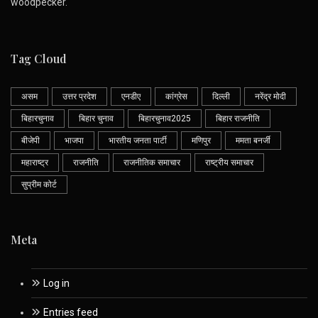
woodpecker.
Tag Cloud
असम
उत्तर प्रदेश
एनडीए
कांग्रेस
दिल्ली
नरेंद्र मोदी
बिहारचुनाव
बिहार चुनाव
बिहारचुनाव2025
बिहार राजनीति
बीजेपी
भाजपा
भारतीय जनता पार्टी
मणिपुर
ममता बनर्जी
महाराष्ट्र
राजनीति
राजनीतिक समाचार
राष्ट्रीय समाचार
सुप्रीम कोर्ट
Meta
Log in
Entries feed