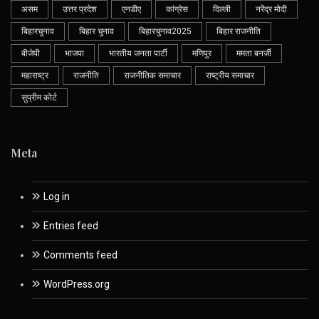
असम
उत्तर प्रदेश
एनडीए
कांग्रेस
दिल्ली
नरेंद्र मोदी
बिहारचुनाव
बिहार चुनाव
बिहारचुनाव2025
बिहार राजनीति
बीजेपी
भाजपा
भारतीय जनता पार्टी
मणिपुर
ममता बनर्जी
महाराष्ट्र
राजनीति
राजनीतिक समाचार
राष्ट्रीय समाचार
सुप्रीम कोर्ट
Meta
Log in
Entries feed
Comments feed
WordPress.org