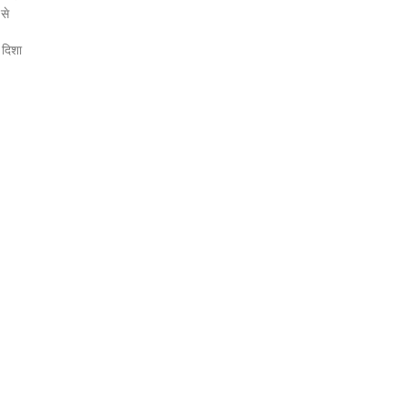
 से
 दिशा