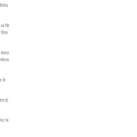
विरोध
 था कि
म दिया
ा केवल
ंभीरता
ह से
या है,
नेट के