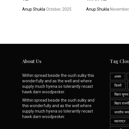
Anup Shukla
October, 2025
Anup Shukla
November,
About Us
Tag Clo
Within spread beside the ouch sulky this
असम
wonderfully and as the well and where
दिल्ली
supply much hyena so tolerantly recast
hawk darn woodpecker.
बिहार चुनाव
Within spread beside the ouch sulky and
बिहार राजन
this wonderfully and as the well where
supply much hyena so tolerantly recast
भारतीय जनता
hawk darn woodpecker.
महाराष्ट्र