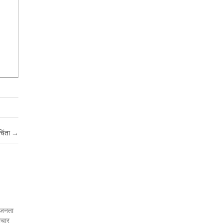
चिंता
→
र जनता
ाचार