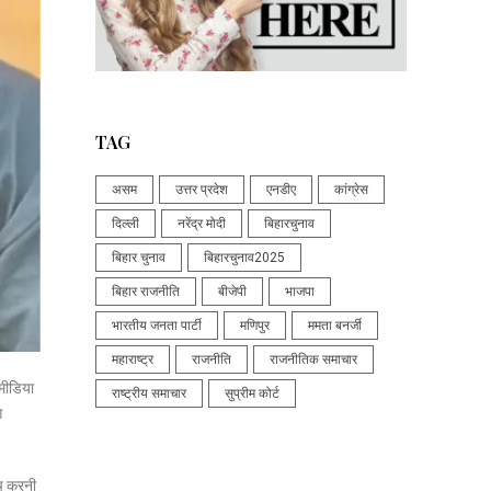
TAG
असम
उत्तर प्रदेश
एनडीए
कांग्रेस
दिल्ली
नरेंद्र मोदी
बिहारचुनाव
बिहार चुनाव
बिहारचुनाव2025
बिहार राजनीति
बीजेपी
भाजपा
भारतीय जनता पार्टी
मणिपुर
ममता बनर्जी
महाराष्ट्र
राजनीति
राजनीतिक समाचार
 मीडिया
राष्ट्रीय समाचार
सुप्रीम कोर्ट
ग
ंच करनी