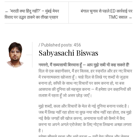
Post navigation
←
‘मराठी क्या हिंदू नहीं?’ – मुंबई मेयर
बंगाल चुनाव से पहले ED कार्रवाई पर
विवाद पर उद्धव ठाकरे का तीखा प्रहार
TMC सवाल
→
/ Published posts: 456
Sabyasachi Biswas
नमस्ते, मैं सब्यसाची बिस्वास हूँ — आप मुझे सबी भी कह सकते हैं!
दिल से एक कहानीकार, मैं हर क्लिक, हर स्क्रॉल और हर नए विचार
में रचनात्मकता खोजता हूँ। चाहे दिल से लिखे गए शब्दों से जुड़ाव
बनाना हो, कॉफी के साथ नए विचारों पर काम करना हो, या बस
आसपास की दुनिया को महसूस करना — मैं हमेशा उन कहानियों की
तलाश में रहता हूँ जो असर छोड़ जाएँ।
मुझे शब्दों, कला और विचारों के मेल से नई दुनिया बनाना पसंद है।
जब मैं लिख नहीं रहा होता या कुछ नया सोच नहीं रहा होता, तब मुझे
नई कैफ़े जगहों की खोज करना, अनायास पलों को कैमरे में कैद
करना या अपने अगले प्रोजेक्ट के लिए नोट्स लिखना अच्छा लगता
है।
हमेशा सीखते रहना और आगे बढ़ना — यही मेरा जीवन और लेखन