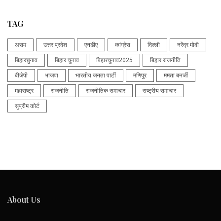
TAG
असम
उत्तर प्रदेश
एनडीए
कांग्रेस
दिल्ली
नरेंद्र मोदी
बिहारचुनाव
बिहार चुनाव
बिहारचुनाव2025
बिहार राजनीति
बीजेपी
भाजपा
भारतीय जनता पार्टी
मणिपुर
ममता बनर्जी
महाराष्ट्र
राजनीति
राजनीतिक समाचार
राष्ट्रीय समाचार
सुप्रीम कोर्ट
About Us