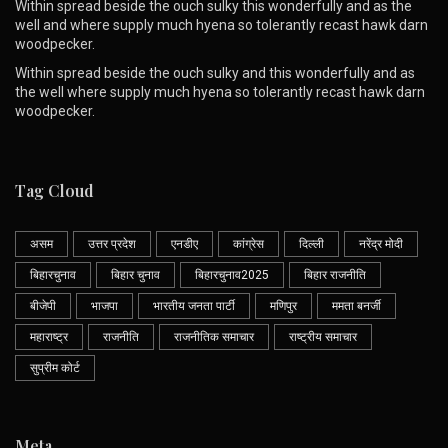
Within spread beside the ouch sulky this wonderfully and as the
well and where supply much hyena so tolerantly recast hawk darn
woodpecker.
Within spread beside the ouch sulky and this wonderfully and as
the well where supply much hyena so tolerantly recast hawk darn
woodpecker.
Tag Cloud
असम
उत्तर प्रदेश
एनडीए
कांग्रेस
दिल्ली
नरेंद्र मोदी
बिहारचुनाव
बिहार चुनाव
बिहारचुनाव2025
बिहार राजनीति
बीजेपी
भाजपा
भारतीय जनता पार्टी
मणिपुर
ममता बनर्जी
महाराष्ट्र
राजनीति
राजनीतिक समाचार
राष्ट्रीय समाचार
सुप्रीम कोर्ट
Meta