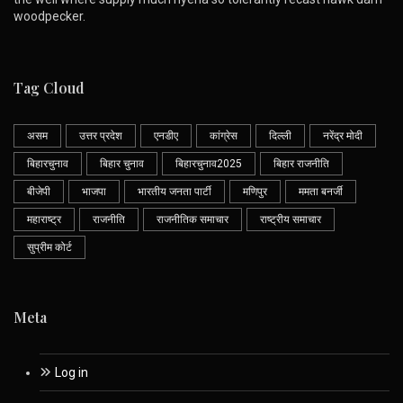
woodpecker.
Tag Cloud
असम
उत्तर प्रदेश
एनडीए
कांग्रेस
दिल्ली
नरेंद्र मोदी
बिहारचुनाव
बिहार चुनाव
बिहारचुनाव2025
बिहार राजनीति
बीजेपी
भाजपा
भारतीय जनता पार्टी
मणिपुर
ममता बनर्जी
महाराष्ट्र
राजनीति
राजनीतिक समाचार
राष्ट्रीय समाचार
सुप्रीम कोर्ट
Meta
Log in