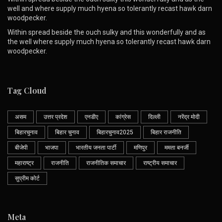
well and where supply much hyena so tolerantly recast hawk darn
woodpecker.
Within spread beside the ouch sulky and this wonderfully and as
the well where supply much hyena so tolerantly recast hawk darn
woodpecker.
Tag Cloud
असम
उत्तर प्रदेश
एनडीए
कांग्रेस
दिल्ली
नरेंद्र मोदी
बिहारचुनाव
बिहार चुनाव
बिहारचुनाव2025
बिहार राजनीति
बीजेपी
भाजपा
भारतीय जनता पार्टी
मणिपुर
ममता बनर्जी
महाराष्ट्र
राजनीति
राजनीतिक समाचार
राष्ट्रीय समाचार
सुप्रीम कोर्ट
Meta