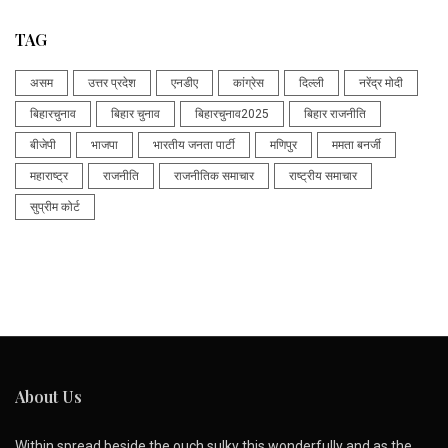
TAG
असम
उत्तर प्रदेश
एनडीए
कांग्रेस
दिल्ली
नरेंद्र मोदी
बिहारचुनाव
बिहार चुनाव
बिहारचुनाव2025
बिहार राजनीति
बीजेपी
भाजपा
भारतीय जनता पार्टी
मणिपुर
ममता बनर्जी
महाराष्ट्र
राजनीति
राजनीतिक समाचार
राष्ट्रीय समाचार
सुप्रीम कोर्ट
About Us
Within spread beside the ouch sulky this wonderfully and as the