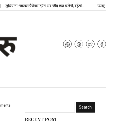
याना-जाखल पैसेंजर ट्रेन अब जींद तक चलेगी, बढ़ेगी…
उपचुनाव नतीजे: मंजलपुर में भाज
mments
RECENT POST