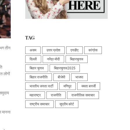
TAG
लगभग तीन
असम
उत्तर प्रदेश
एनडीए
कांग्रेस
दिल्ली
नरेंद्र मोदी
बिहारचुनाव
ति
बिहार चुनाव
बिहारचुनाव2025
त लोगों
बिहार राजनीति
बीजेपी
भाजपा
भारतीय जनता पार्टी
मणिपुर
ममता बनर्जी
 समुदाय
महाराष्ट्र
राजनीति
राजनीतिक समाचार
राष्ट्रीय समाचार
सुप्रीम कोर्ट
का मानना