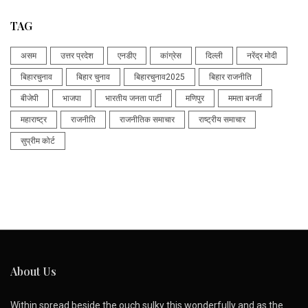
TAG
असम
उत्तर प्रदेश
एनडीए
कांग्रेस
दिल्ली
नरेंद्र मोदी
बिहारचुनाव
बिहार चुनाव
बिहारचुनाव2025
बिहार राजनीति
बीजेपी
भाजपा
भारतीय जनता पार्टी
मणिपुर
ममता बनर्जी
महाराष्ट्र
राजनीति
राजनीतिक समाचार
राष्ट्रीय समाचार
सुप्रीम कोर्ट
About Us
Within spread beside the ouch sulky this wonderfully and as the