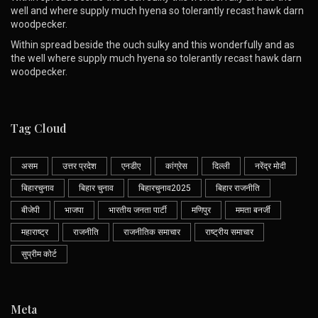
well and where supply much hyena so tolerantly recast hawk darn
woodpecker.
Within spread beside the ouch sulky and this wonderfully and as
the well where supply much hyena so tolerantly recast hawk darn
woodpecker.
Tag Cloud
असम
उत्तर प्रदेश
एनडीए
कांग्रेस
दिल्ली
नरेंद्र मोदी
बिहारचुनाव
बिहार चुनाव
बिहारचुनाव2025
बिहार राजनीति
बीजेपी
भाजपा
भारतीय जनता पार्टी
मणिपुर
ममता बनर्जी
महाराष्ट्र
राजनीति
राजनीतिक समाचार
राष्ट्रीय समाचार
सुप्रीम कोर्ट
Meta