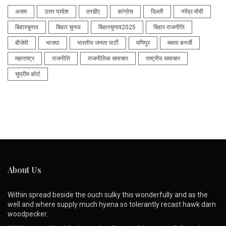
असम
उत्तर प्रदेश
एनडीए
कांग्रेस
दिल्ली
नरेंद्र मोदी
बिहारचुनाव
बिहार चुनाव
बिहारचुनाव2025
बिहार राजनीति
बीजेपी
भाजपा
भारतीय जनता पार्टी
मणिपुर
ममता बनर्जी
महाराष्ट्र
राजनीति
राजनीतिक समाचार
राष्ट्रीय समाचार
सुप्रीम कोर्ट
About Us
Within spread beside the ouch sulky this wonderfully and as the
well and where supply much hyena so tolerantly recast hawk darn
woodpecker.