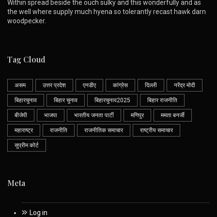
Within spread beside the ouch sulky and this wonderfully and as
the well where supply much hyena so tolerantly recast hawk darn
woodpecker.
Tag Cloud
असम
उत्तर प्रदेश
एनडीए
कांग्रेस
दिल्ली
नरेंद्र मोदी
बिहारचुनाव
बिहार चुनाव
बिहारचुनाव2025
बिहार राजनीति
बीजेपी
भाजपा
भारतीय जनता पार्टी
मणिपुर
ममता बनर्जी
महाराष्ट्र
राजनीति
राजनीतिक समाचार
राष्ट्रीय समाचार
सुप्रीम कोर्ट
Meta
Log in