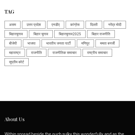
TAG
असम
उत्तर प्रदेश
एनडीए
कांग्रेस
दिल्ली
नरेंद्र मोदी
बिहारचुनाव
बिहार चुनाव
बिहारचुनाव2025
बिहार राजनीति
बीजेपी
भाजपा
भारतीय जनता पार्टी
मणिपुर
ममता बनर्जी
महाराष्ट्र
राजनीति
राजनीतिक समाचार
राष्ट्रीय समाचार
सुप्रीम कोर्ट
About Us
Within spread beside the ouch sulky this wonderfully and as the