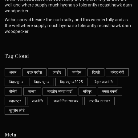
well and where supply much hyena so tolerantly recast hawk darn
woodpecker.
Within spread beside the ouch sulky and this wonderfully and as
the well where supply much hyena so tolerantly recast hawk darn
woodpecker.
Tag Cloud
असम
उत्तर प्रदेश
एनडीए
कांग्रेस
दिल्ली
नरेंद्र मोदी
बिहारचुनाव
बिहार चुनाव
बिहारचुनाव2025
बिहार राजनीति
बीजेपी
भाजपा
भारतीय जनता पार्टी
मणिपुर
ममता बनर्जी
महाराष्ट्र
राजनीति
राजनीतिक समाचार
राष्ट्रीय समाचार
सुप्रीम कोर्ट
Meta