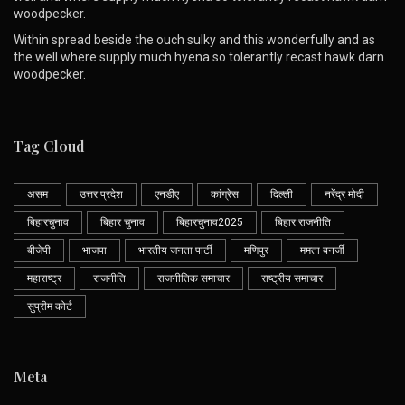
woodpecker.
Within spread beside the ouch sulky and this wonderfully and as
the well where supply much hyena so tolerantly recast hawk darn
woodpecker.
Tag Cloud
असम
उत्तर प्रदेश
एनडीए
कांग्रेस
दिल्ली
नरेंद्र मोदी
बिहारचुनाव
बिहार चुनाव
बिहारचुनाव2025
बिहार राजनीति
बीजेपी
भाजपा
भारतीय जनता पार्टी
मणिपुर
ममता बनर्जी
महाराष्ट्र
राजनीति
राजनीतिक समाचार
राष्ट्रीय समाचार
सुप्रीम कोर्ट
Meta