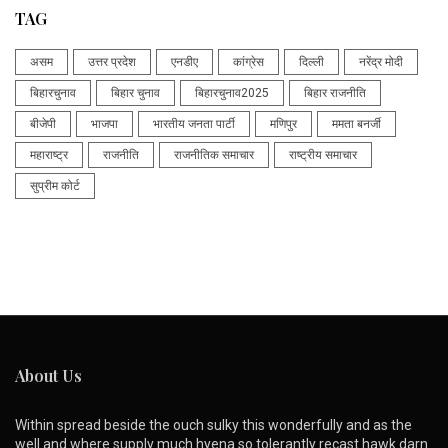
TAG
असम
उत्तर प्रदेश
एनडीए
कांग्रेस
दिल्ली
नरेंद्र मोदी
बिहारचुनाव
बिहार चुनाव
बिहारचुनाव2025
बिहार राजनीति
बीजेपी
भाजपा
भारतीय जनता पार्टी
मणिपुर
ममता बनर्जी
महाराष्ट्र
राजनीति
राजनीतिक समाचार
राष्ट्रीय समाचार
सुप्रीम कोर्ट
About Us
Within spread beside the ouch sulky this wonderfully and as the
well and where supply much hyena so tolerantly recast hawk darn