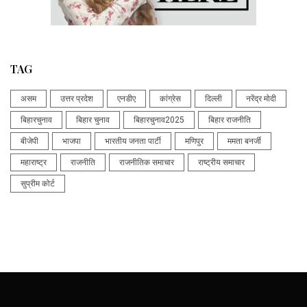
TAG
असम
उत्तर प्रदेश
एनडीए
कांग्रेस
दिल्ली
नरेंद्र मोदी
बिहारचुनाव
बिहार चुनाव
बिहारचुनाव2025
बिहार राजनीति
बीजेपी
भाजपा
भारतीय जनता पार्टी
मणिपुर
ममता बनर्जी
महाराष्ट्र
राजनीति
राजनीतिक समाचार
राष्ट्रीय समाचार
सुप्रीम कोर्ट