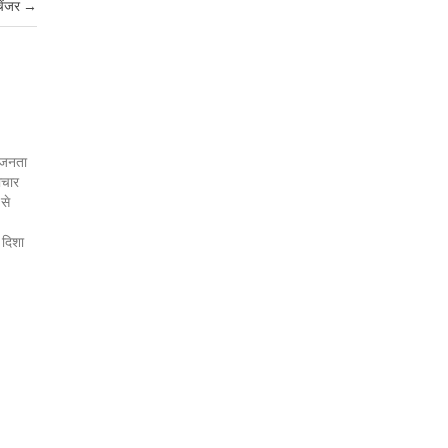
चेंजर
→
र जनता
ाचार
 से
 दिशा