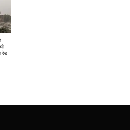
ी
धी
 रेड
6