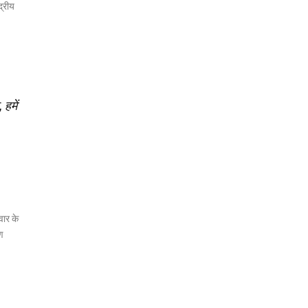
द्रीय
हमें
वार के
रण