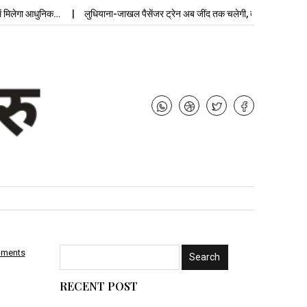
ा आधुनिक…
लुधियाना-जाखल पैसेंजर ट्रेन अब जींद तक चलेगी, बढ़ेगी…
उपचुनाव न
mments
RECENT POST