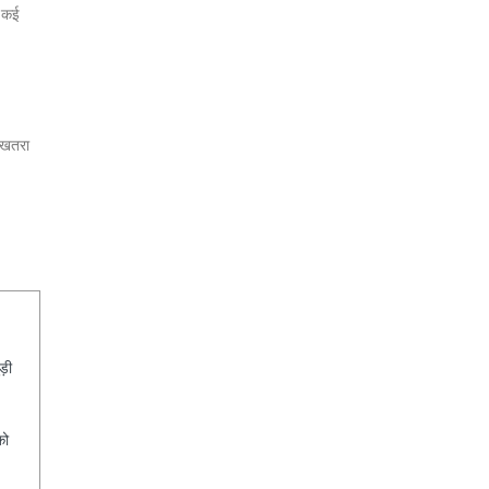
र कई
ा खतरा
ड़ी
को