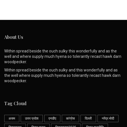
About Us
Within spread beside the ouch sulky this wonderfully and as the
well and where supply much hyena so tolerantly recast hawk darn
woodpecker.
Within spread beside the ouch sulky and this wonderfully and as
the well where supply much hyena so tolerantly recast hawk darn
woodpecker.
Tag Cloud
असम
उत्तर प्रदेश
एनडीए
कांग्रेस
दिल्ली
नरेंद्र मोदी