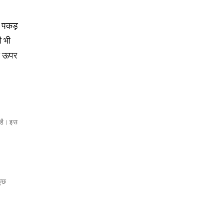
ीय पकड़
ी भी
से ऊपर
 है। इस
कुछ