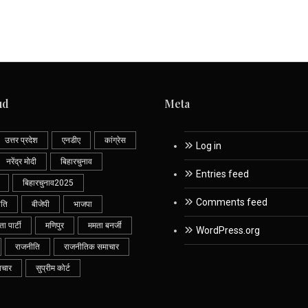
ud
Meta
उत्तर प्रदेश
एनडीए
कांग्रेस
Log in
नरेंद्र मोदी
बिहारचुनाव
Entries feed
बिहारचुनाव2025
Comments feed
ीति
बीजेपी
भाजपा
 पार्टी
मणिपुर
ममता बनर्जी
WordPress.org
राजनीति
राजनीतिक समाचार
ाचार
सुप्रीम कोर्ट