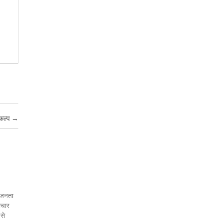
ंकल्प
→
र जनता
ाचार
 से