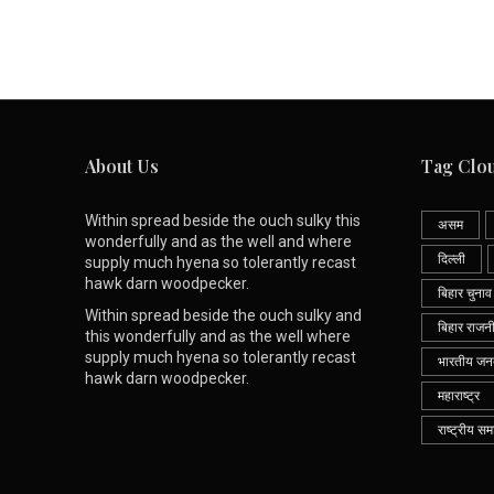
About Us
Tag Clo
Within spread beside the ouch sulky this
असम
wonderfully and as the well and where
दिल्ली
supply much hyena so tolerantly recast
hawk darn woodpecker.
बिहार चुनाव
Within spread beside the ouch sulky and
बिहार राजन
this wonderfully and as the well where
supply much hyena so tolerantly recast
भारतीय जनता
hawk darn woodpecker.
महाराष्ट्र
राष्ट्रीय सम