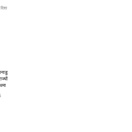
 दिशा
लनाडु
ज्यों
 थमा
5