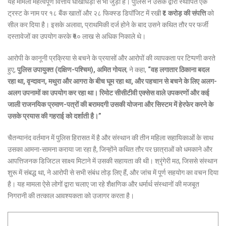
यह मामला महत्वपूर्ण वित्तीय धोखाधड़ी से भी जुड़ा है। पुलिस ने उसके द्वारा स्थापित एक
ट्रस्ट के नाम पर १८ बैंक खातों और २८ फिक्स्ड डिपॉजिट में रखी
₹८ करोड़ की संपत्ति
को
सील कर दिया है। इसके अलावा, प्राथमिकी दर्ज होने के बाद उसने कथित तौर पर फर्जी
दस्तावेजों का उपयोग करके ₹५० लाख से अधिक निकाले थे।
आरोपी के कानूनी प्रक्रिया से बचने के प्रयासों और आरोपों की व्यापकता पर टिप्पणी करते
हुए,
पुलिस उपायुक्त (दक्षिण-पश्चिम), अमित गोयल
, ने कहा,
“वह लगातार ठिकाना बदल
रहा था, वृन्दावन, मथुरा और आगरा के बीच घूम रहा था, और पहचान से बचने के लिए अलग-
अलग उपनामों का उपयोग कर रहा था। रिमोट सीसीटीवी एक्सेस वाले उपकरणों और कई
जाली राजनयिक प्रमाण-पत्रों की बरामदगी उसकी योजना और सिस्टम में हेरफेर करने के
उसके प्रयास की गहराई को दर्शाती है।”
चैतन्यानंद वर्तमान में पुलिस हिरासत में है और संस्थान की तीन महिला सहायिकाओं के साथ
उसका आमना-सामना कराया जा रहा है, जिन्होंने कथित तौर पर छात्राओं को धमकाने और
आपत्तिजनक डिजिटल साक्ष्य मिटाने में उसकी सहायता की थी। श्रृंगेरी मठ, जिससे संस्थान
शुरू में संबद्ध था, ने आरोपी से सभी संबंध तोड़ लिए हैं, और जांच में पूर्ण सहयोग का वचन दिया
है। यह मामला ऐसे लोगों द्वारा चलाए जा रहे शैक्षणिक और धर्मार्थ संस्थानों की मजबूत
निगरानी की तत्काल आवश्यकता को उजागर करता है।