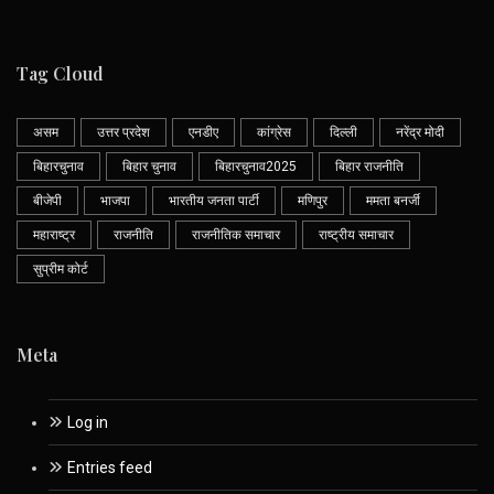
Tag Cloud
असम
उत्तर प्रदेश
एनडीए
कांग्रेस
दिल्ली
नरेंद्र मोदी
बिहारचुनाव
बिहार चुनाव
बिहारचुनाव2025
बिहार राजनीति
बीजेपी
भाजपा
भारतीय जनता पार्टी
मणिपुर
ममता बनर्जी
महाराष्ट्र
राजनीति
राजनीतिक समाचार
राष्ट्रीय समाचार
सुप्रीम कोर्ट
Meta
Log in
Entries feed