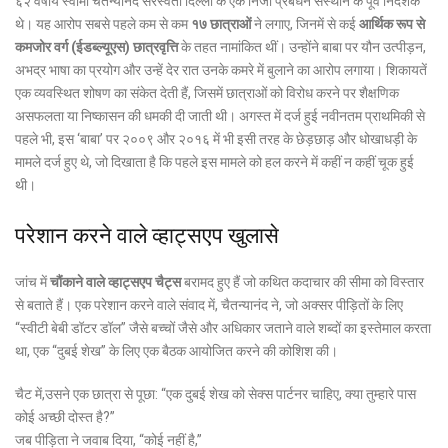
६२ वर्षीय स्वामी चैतन्यानंद सरस्वती दिल्ली के एक निजी प्रबंधन संस्थान के पूर्व निदेशक
थे। यह आरोप सबसे पहले कम से कम
१७ छात्राओं
ने लगाए, जिनमें से कई
आर्थिक रूप से
कमजोर वर्ग (ईडब्ल्यूएस) छात्रवृत्ति
के तहत नामांकित थीं। उन्होंने बाबा पर यौन उत्पीड़न,
अभद्र भाषा का प्रयोग और उन्हें देर रात उनके कमरे में बुलाने का आरोप लगाया। शिकायतें
एक व्यवस्थित शोषण का संकेत देती हैं, जिसमें छात्राओं को विरोध करने पर शैक्षणिक
असफलता या निष्कासन की धमकी दी जाती थी। अगस्त में दर्ज हुई नवीनतम प्राथमिकी से
पहले भी, इस ‘बाबा’ पर २००९ और २०१६ में भी इसी तरह के छेड़छाड़ और धोखाधड़ी के
मामले दर्ज हुए थे, जो दिखाता है कि पहले इस मामले को हल करने में कहीं न कहीं चूक हुई
थी।
परेशान करने वाले व्हाट्सएप खुलासे
जांच में
चौंकाने वाले व्हाट्सएप चैट्स
बरामद हुए हैं जो कथित कदाचार की सीमा को विस्तार
से बताते हैं। एक परेशान करने वाले संवाद में, चैतन्यानंद ने, जो अक्सर पीड़ितों के लिए
“स्वीटी बेबी डॉटर डॉल” जैसे बच्चों जैसे और अधिकार जताने वाले शब्दों का इस्तेमाल करता
था, एक “दुबई शेख” के लिए एक बैठक आयोजित करने की कोशिश की।
चैट में,उसने एक छात्रा से पूछा: “एक दुबई शेख को सेक्स पार्टनर चाहिए, क्या तुम्हारे पास
कोई अच्छी दोस्त है?”
जब पीड़िता ने जवाब दिया, “कोई नहीं है,”