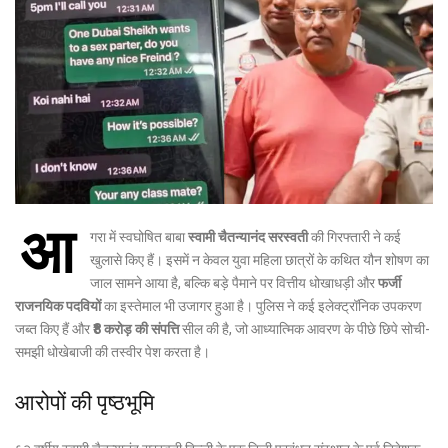
आ
गरा में स्वघोषित बाबा
स्वामी चैतन्यानंद सरस्वती
की गिरफ्तारी ने कई
खुलासे किए हैं। इसमें न केवल युवा महिला छात्रों के कथित यौन शोषण का
जाल सामने आया है, बल्कि बड़े पैमाने पर वित्तीय धोखाधड़ी और
फर्जी
राजनयिक पदवियों
का इस्तेमाल भी उजागर हुआ है। पुलिस ने कई इलेक्ट्रॉनिक उपकरण
जब्त किए हैं और
₹8 करोड़ की संपत्ति
सील की है, जो आध्यात्मिक आवरण के पीछे छिपे सोची-
समझी धोखेबाजी की तस्वीर पेश करता है।
आरोपों की पृष्ठभूमि