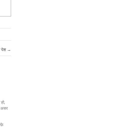
ज पेश
→
 हो,
जो असर
फ़े