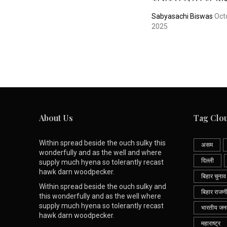
Sabyasachi Biswas
Oct
2025
About Us
Tag Clo
Within spread beside the ouch sulky this
असम
wonderfully and as the well and where
दिल्ली
supply much hyena so tolerantly recast
hawk darn woodpecker.
बिहार चुनाव
Within spread beside the ouch sulky and
बिहार राजन
this wonderfully and as the well where
supply much hyena so tolerantly recast
भारतीय जनता
hawk darn woodpecker.
महाराष्ट्र