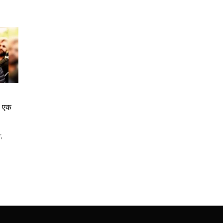
: एक
,