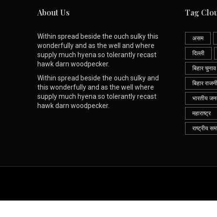
About Us
Tag Clo
Within spread beside the ouch sulky this
असम
wonderfully and as the well and where
दिल्ली
supply much hyena so tolerantly recast
hawk darn woodpecker.
बिहार चुनाव
Within spread beside the ouch sulky and
बिहार राजन
this wonderfully and as the well where
supply much hyena so tolerantly recast
भारतीय जनता
hawk darn woodpecker.
महाराष्ट्र
राष्ट्रीय सम