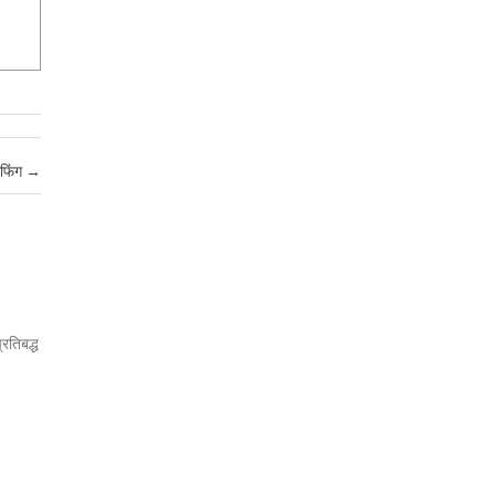
ीफिंग
→
रतिबद्ध