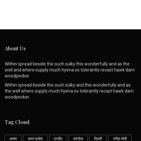
About Us
Within spread beside the ouch sulky this wonderfully and as the
well and where supply much hyena so tolerantly recast hawk darn
woodpecker.
Within spread beside the ouch sulky and this wonderfully and as
the well where supply much hyena so tolerantly recast hawk darn
woodpecker.
Tag Cloud
असम
उत्तर प्रदेश
एनडीए
कांग्रेस
दिल्ली
नरेंद्र मोदी