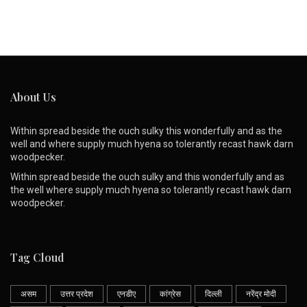
About Us
Within spread beside the ouch sulky this wonderfully and as the
well and where supply much hyena so tolerantly recast hawk darn
woodpecker.
Within spread beside the ouch sulky and this wonderfully and as
the well where supply much hyena so tolerantly recast hawk darn
woodpecker.
Tag Cloud
असम
उत्तर प्रदेश
एनडीए
कांग्रेस
दिल्ली
नरेंद्र मोदी