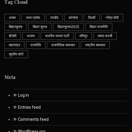
Tag Cloud
असम
उत्तर प्रदेश
एनडीए
कांग्रेस
दिल्ली
नरेंद्र मोदी
बिहारचुनाव
बिहार चुनाव
बिहारचुनाव2025
बिहार राजनीति
बीजेपी
भाजपा
भारतीय जनता पार्टी
मणिपुर
ममता बनर्जी
महाराष्ट्र
राजनीति
राजनीतिक समाचार
राष्ट्रीय समाचार
सुप्रीम कोर्ट
Meta
Log in
Entries feed
Comments feed
WordPress.org