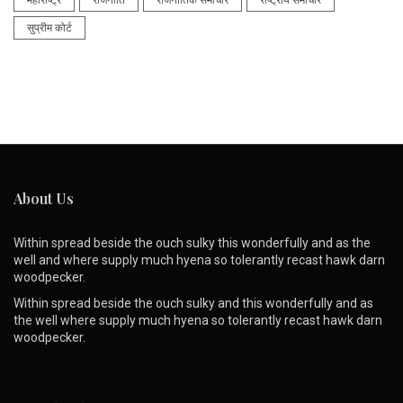
महाराष्ट्र
राजनीति
राजनीतिक समाचार
राष्ट्रीय समाचार
सुप्रीम कोर्ट
About Us
Within spread beside the ouch sulky this wonderfully and as the
well and where supply much hyena so tolerantly recast hawk darn
woodpecker.
Within spread beside the ouch sulky and this wonderfully and as
the well where supply much hyena so tolerantly recast hawk darn
woodpecker.