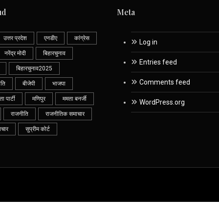
ud
Meta
उत्तर प्रदेश
एनडीए
कांग्रेस
Log in
नरेंद्र मोदी
बिहारचुनाव
Entries feed
बिहारचुनाव2025
Comments feed
ीति
बीजेपी
भाजपा
 पार्टी
मणिपुर
ममता बनर्जी
WordPress.org
राजनीति
राजनीतिक समाचार
ाचार
सुप्रीम कोर्ट