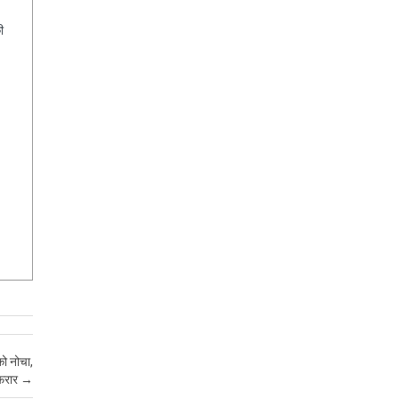
ी
को नोचा,
 फरार
→