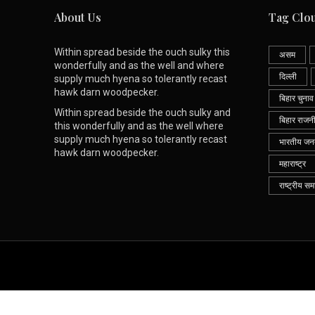
About Us
Tag Clo
Within spread beside the ouch sulky this
असम
wonderfully and as the well and where
दिल्ली
supply much hyena so tolerantly recast
hawk darn woodpecker.
बिहार चुनाव
Within spread beside the ouch sulky and
बिहार राजन
this wonderfully and as the well where
supply much hyena so tolerantly recast
भारतीय जनता
hawk darn woodpecker.
महाराष्ट्र
राष्ट्रीय सम