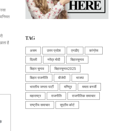
दरसा
ध्वनिमत
री
TAG
ाता है
असम
उत्तर प्रदेश
एनडीए
कांग्रेस
दिल्ली
नरेंद्र मोदी
बिहारचुनाव
बिहार चुनाव
बिहारचुनाव2025
बिहार राजनीति
बीजेपी
भाजपा
भारतीय जनता पार्टी
मणिपुर
ममता बनर्जी
महाराष्ट्र
राजनीति
राजनीतिक समाचार
राष्ट्रीय समाचार
सुप्रीम कोर्ट
के