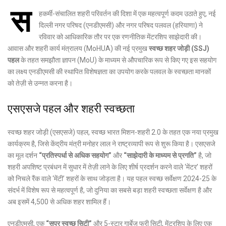
स
हकर्मी-संचालित शहरी परिवर्तन की दिशा में एक महत्वपूर्ण कदम उठाते हुए, नई
दिल्ली नगर परिषद (एनडीएमसी) और नगर परिषद पलवल (हरियाणा) ने
रविवार को आधिकारिक तौर पर एक रणनीतिक मेंटरशिप साझेदारी की।
आवास और शहरी कार्य मंत्रालय (MoHUA) की नई प्रमुख
स्वच्छ शहर जोड़ी (SSJ)
पहल
के तहत समझौता ज्ञापन (MoU) के माध्यम से औपचारिक रूप से किए गए इस सहयोग
का लक्ष्य एनडीएमसी की स्थापित विशेषज्ञता का उपयोग करके पलवल के स्वच्छता मानकों
को तेज़ी से उन्नत करना है।
एसएसजे पहल और शहरी स्वच्छता
स्वच्छ शहर जोड़ी (एसएसजे) पहल, स्वच्छ भारत मिशन-शहरी
2.0
के तहत एक नया प्रमुख
कार्यक्रम है, जिसे केंद्रीय मंत्री मनोहर लाल ने राष्ट्रव्यापी रूप से शुरू किया है।
एसएसजे
का मूल दर्शन
“प्रतिस्पर्धा से अधिक सहयोग”
और
“साझेदारी के माध्यम से प्रगति”
है, जो
शहरी अपशिष्ट प्रबंधन में सुधार में तेज़ी लाने के लिए शीर्ष प्रदर्शन करने वाले ‘मेंटर’ शहरों
को निचले रैंक वाले ‘मेंटी’ शहरों के साथ जोड़ता है।
यह पहल स्वच्छ सर्वेक्षण
2024-25
के
संदर्भ में विशेष रूप से महत्वपूर्ण है, जो दुनिया का सबसे बड़ा शहरी स्वच्छता सर्वेक्षण है और
अब इसमें
4,500
से अधिक शहर शामिल हैं।
एनडीएमसी, एक
“सुपर स्वच्छ सिटी”
और
5-
स्टार
गार्बेज फ्री सिटी, मेंटरशिप के लिए एक