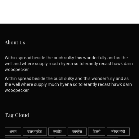
About Us
Within spread beside the ouch sulky this wonderfully and as the
well and where supply much hyena so tolerantly recast hawk darn
woodpecker.
Within spread beside the ouch sulky and this wonderfully and as
the well where supply much hyena so tolerantly recast hawk darn
woodpecker.
Tag Cloud
असम
उत्तर प्रदेश
एनडीए
कांग्रेस
दिल्ली
नरेंद्र मोदी