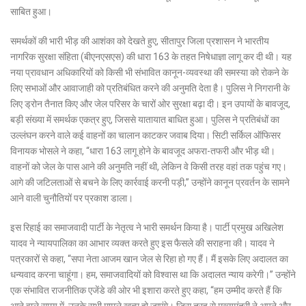
साबित हुआ।
समर्थकों की भारी भीड़ की आशंका को देखते हुए, सीतापुर जिला प्रशासन ने भारतीय
नागरिक सुरक्षा संहिता (बीएनएसएस) की धारा 163 के तहत निषेधाज्ञा लागू कर दी थी। यह
नया प्रावधान अधिकारियों को किसी भी संभावित कानून-व्यवस्था की समस्या को रोकने के
लिए सभाओं और आवाजाही को प्रतिबंधित करने की अनुमति देता है। पुलिस ने निगरानी के
लिए ड्रोन तैनात किए और जेल परिसर के चारों ओर सुरक्षा बढ़ा दी। इन उपायों के बावजूद,
बड़ी संख्या में समर्थक एकत्र हुए, जिससे यातायात बाधित हुआ। पुलिस ने प्रतिबंधों का
उल्लंघन करने वाले कई वाहनों का चालान काटकर जवाब दिया। सिटी सर्किल ऑफिसर
विनायक भोसले ने कहा, “धारा 163 लागू होने के बावजूद अफरा-तफरी और भीड़ थी।
वाहनों को जेल के पास आने की अनुमति नहीं थी, लेकिन वे किसी तरह वहां तक पहुंच गए।
आगे की जटिलताओं से बचने के लिए कार्रवाई करनी पड़ी,” उन्होंने कानून प्रवर्तन के सामने
आने वाली चुनौतियों पर प्रकाश डाला।
इस रिहाई का समाजवादी पार्टी के नेतृत्व ने भारी समर्थन किया है। पार्टी प्रमुख अखिलेश
यादव ने न्यायपालिका का आभार व्यक्त करते हुए इस फैसले की सराहना की। यादव ने
पत्रकारों से कहा, “सपा नेता आजम खान जेल से रिहा हो गए हैं। मैं इसके लिए अदालत का
धन्यवाद करना चाहूंगा। हम, समाजवादियों को विश्वास था कि अदालत न्याय करेगी।” उन्होंने
एक संभावित राजनीतिक एजेंडे की ओर भी इशारा करते हुए कहा, “हम उम्मीद करते हैं कि
आने वाले समय में, उनके सभी मामले खत्म हो जाएंगे। जिस तरह से मुख्यमंत्री ने अपने और