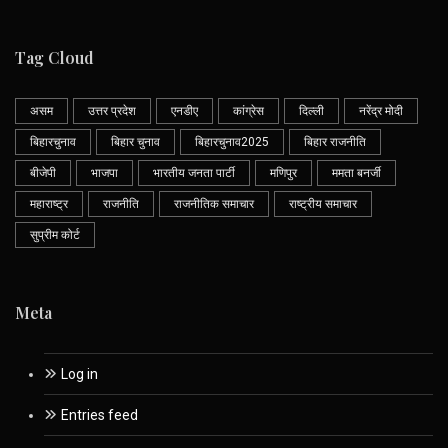
Tag Cloud
असम
उत्तर प्रदेश
एनडीए
कांग्रेस
दिल्ली
नरेंद्र मोदी
बिहारचुनाव
बिहार चुनाव
बिहारचुनाव2025
बिहार राजनीति
बीजेपी
भाजपा
भारतीय जनता पार्टी
मणिपुर
ममता बनर्जी
महाराष्ट्र
राजनीति
राजनीतिक समाचार
राष्ट्रीय समाचार
सुप्रीम कोर्ट
Meta
Log in
Entries feed