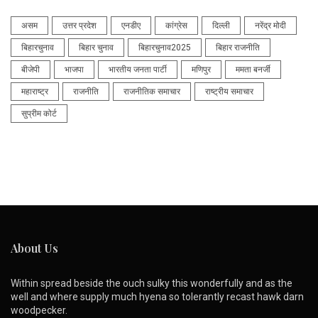
असम
उत्तर प्रदेश
एनडीए
कांग्रेस
दिल्ली
नरेंद्र मोदी
बिहारचुनाव
बिहार चुनाव
बिहारचुनाव2025
बिहार राजनीति
बीजेपी
भाजपा
भारतीय जनता पार्टी
मणिपुर
ममता बनर्जी
महाराष्ट्र
राजनीति
राजनीतिक समाचार
राष्ट्रीय समाचार
सुप्रीम कोर्ट
About Us
Within spread beside the ouch sulky this wonderfully and as the
well and where supply much hyena so tolerantly recast hawk darn
woodpecker.