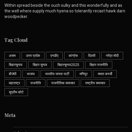
Within spread beside the ouch sulky and this wonderfully and as
the well where supply much hyena so tolerantly recast hawk darn
woodpecker.
Tag Cloud
असम
उत्तर प्रदेश
एनडीए
कांग्रेस
दिल्ली
नरेंद्र मोदी
बिहारचुनाव
बिहार चुनाव
बिहारचुनाव2025
बिहार राजनीति
बीजेपी
भाजपा
भारतीय जनता पार्टी
मणिपुर
ममता बनर्जी
महाराष्ट्र
राजनीति
राजनीतिक समाचार
राष्ट्रीय समाचार
सुप्रीम कोर्ट
Meta