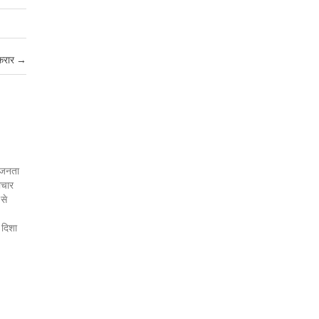
रकरार
→
र जनता
ाचार
 से
 दिशा