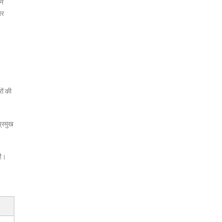
ान
तर
ों की
प्रमुख
है।