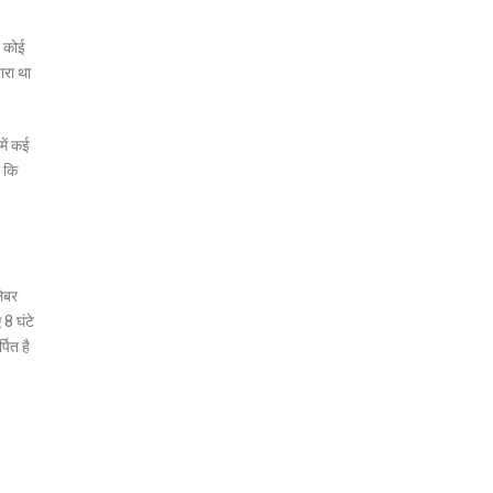
र कोई
ारा था
में कई
ा कि
लेबर
8 घंटे
पित है