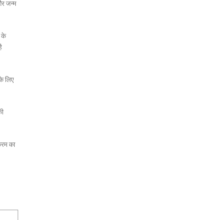
और जन्म
 के
ै
के लिए
की
क्रम का