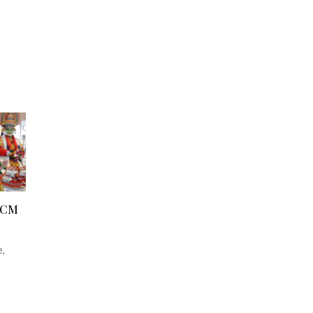
पर CM
,