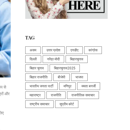
TAG
असम
उत्तर प्रदेश
एनडीए
कांग्रेस
दिल्ली
नरेंद्र मोदी
बिहारचुनाव
बिहार चुनाव
बिहारचुनाव2025
बिहार राजनीति
बीजेपी
भाजपा
भारतीय जनता पार्टी
मणिपुर
ममता बनर्जी
ूप से
्रों और
महाराष्ट्र
राजनीति
राजनीतिक समाचार
राष्ट्रीय समाचार
सुप्रीम कोर्ट
लिए