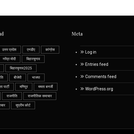
ud
Meta
उत्तर प्रदेश
एनडीए
कांग्रेस
Log in
नरेंद्र मोदी
बिहारचुनाव
Entries feed
बिहारचुनाव2025
Comments feed
ीति
बीजेपी
भाजपा
 पार्टी
मणिपुर
ममता बनर्जी
WordPress.org
राजनीति
राजनीतिक समाचार
ाचार
सुप्रीम कोर्ट