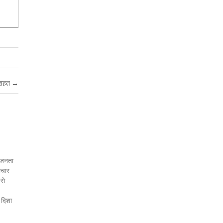
 राहत
→
र जनता
ाचार
 से
 दिशा