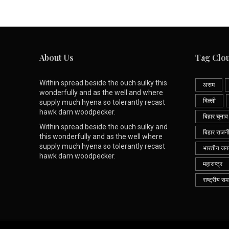
About Us
Tag Clo
Within spread beside the ouch sulky this
असम
wonderfully and as the well and where
दिल्ली
supply much hyena so tolerantly recast
hawk darn woodpecker.
बिहार चुनाव
Within spread beside the ouch sulky and
बिहार राजन
this wonderfully and as the well where
supply much hyena so tolerantly recast
भारतीय जनता
hawk darn woodpecker.
महाराष्ट्र
राष्ट्रीय सम