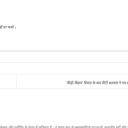
ों पर चर्चा।
‘बीड़ी-बिहार’ विवाद के बाद वीटी बलराम ने पद 
लेखन और ब्लॉगिंग के क्षेत्र में सक्रिय हैं। वे मुख्य रूप से समसामयिक घटनाओं, स्थानीय मुद्दों औ