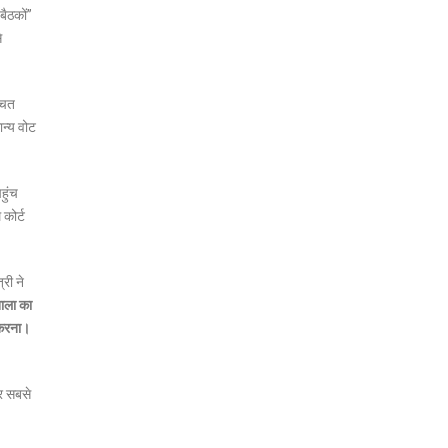
बैठकों”
े
्चित
ान्य वोट
हुंच
 कोर्ट
री ने
शाला का
त करना।
सर सबसे