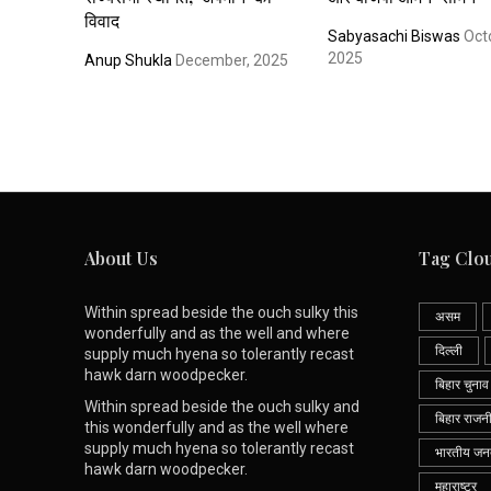
विवाद
Sabyasachi Biswas
Oct
2025
Anup Shukla
December, 2025
About Us
Tag Clo
Within spread beside the ouch sulky this
असम
wonderfully and as the well and where
दिल्ली
supply much hyena so tolerantly recast
hawk darn woodpecker.
बिहार चुनाव
Within spread beside the ouch sulky and
बिहार राजन
this wonderfully and as the well where
supply much hyena so tolerantly recast
भारतीय जनता
hawk darn woodpecker.
महाराष्ट्र