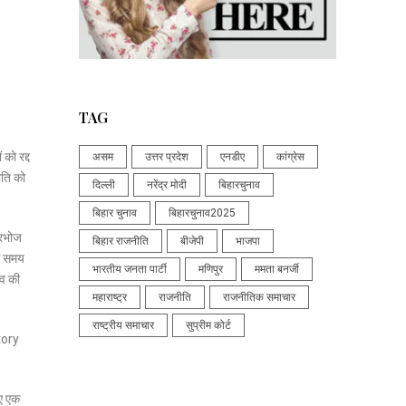
TAG
को रद्द
असम
उत्तर प्रदेश
एनडीए
कांग्रेस
ीति को
दिल्ली
नरेंद्र मोदी
बिहारचुनाव
बिहार चुनाव
बिहारचुनाव2025
्रिभोज
बिहार राजनीति
बीजेपी
भाजपा
ील समय
भारतीय जनता पार्टी
मणिपुर
ममता बनर्जी
्व की
महाराष्ट्र
राजनीति
राजनीतिक समाचार
राष्ट्रीय समाचार
सुप्रीम कोर्ट
atory
िए एक