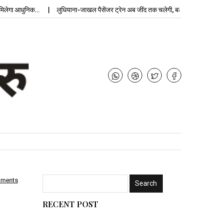
ा आधुनिक…
लुधियाना-जाखल पैसेंजर ट्रेन अब जींद तक चलेगी, बढ़ेगी…
उपचुनाव न
mments
RECENT POST