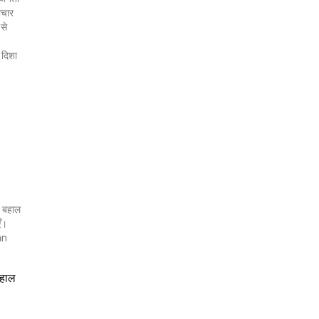
ाचार
 से
 दिशा
बहाल