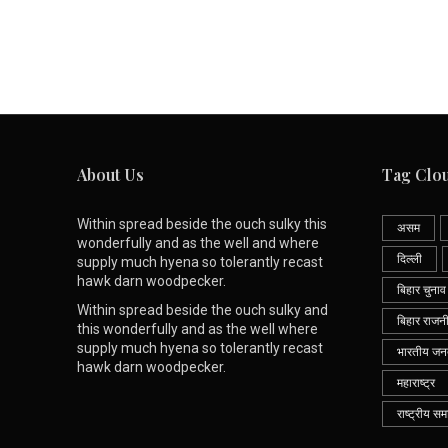
About Us
Tag Clo
Within spread beside the ouch sulky this
असम
wonderfully and as the well and where
दिल्ली
supply much hyena so tolerantly recast
hawk darn woodpecker.
बिहार चुनाव
Within spread beside the ouch sulky and
बिहार राजन
this wonderfully and as the well where
supply much hyena so tolerantly recast
भारतीय जनता
hawk darn woodpecker.
महाराष्ट्र
राष्ट्रीय सम