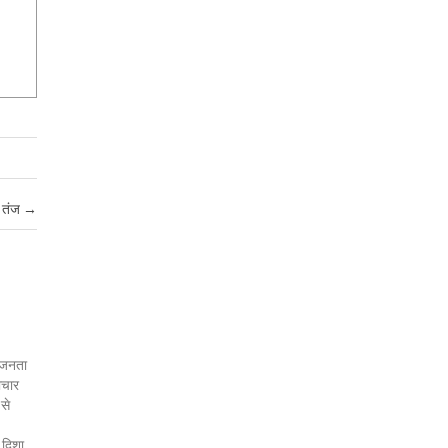
ा तंज
→
र जनता
ाचार
 से
 दिशा