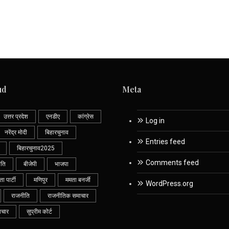
ud
Meta
उत्तर प्रदेश
एनडीए
कांग्रेस
Log in
नरेंद्र मोदी
बिहारचुनाव
Entries feed
बिहारचुनाव2025
Comments feed
ीति
बीजेपी
भाजपा
 पार्टी
मणिपुर
ममता बनर्जी
WordPress.org
राजनीति
राजनीतिक समाचार
ाचार
सुप्रीम कोर्ट