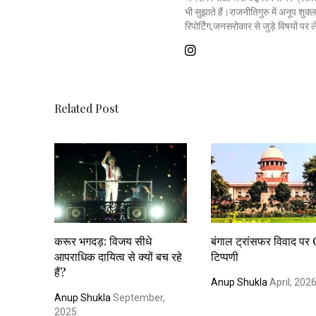
भी सुझाते हैं।राजनीतिगुरु में अनूप शु
रिपोर्टिंग,जनसरोकार से जुड़े विषयों पर
Related Post
करूर भगदड़: विजय सीधे
बंगाल ट्रांसफर विवाद पर
आपराधिक दायित्व से क्यों बच रहे
टिप्पणी
हैं?
Anup Shukla
April, 202
Anup Shukla
September,
2025