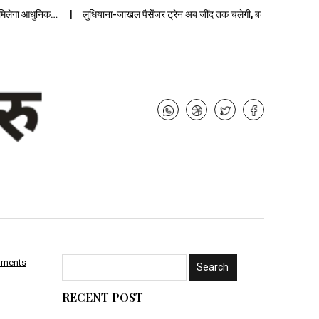
ा आधुनिक…
लुधियाना-जाखल पैसेंजर ट्रेन अब जींद तक चलेगी, बढ़ेगी…
उपचुनाव न
mments
RECENT POST