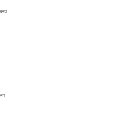
िरासत
ी लय