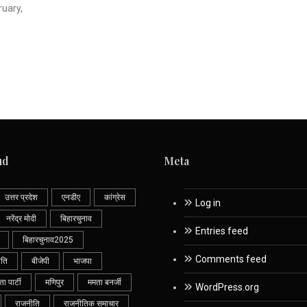
uary,
ud
Meta
उत्तर प्रदेश
एनडीए
कांग्रेस
Log in
नरेंद्र मोदी
बिहारचुनाव
Entries feed
बिहारचुनाव2025
Comments feed
ीति
बीजेपी
भाजपा
 पार्टी
मणिपुर
ममता बनर्जी
WordPress.org
राजनीति
राजनीतिक समाचार