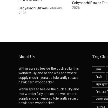
Sabyasachi Biswas
Febr
2026
Sabyasachi Biswas
February,
2026
About Us
Tag Clo
Within spread beside the ouch sulky this
असम
wonderfully and as the well and where
दिल्ली
supply much hyena so tolerantly recast
hawk darn woodpecker.
बिहार चुनाव
Within spread beside the ouch sulky and
बिहार राजन
this wonderfully and as the well where
supply much hyena so tolerantly recast
भारतीय जनता
hawk darn woodpecker.
महाराष्ट्र