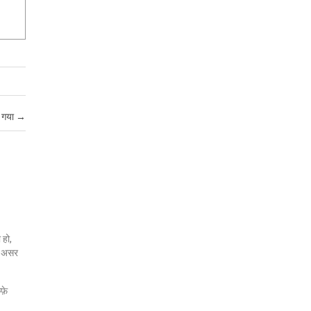
ा गया
→
 हो,
जो असर
फ़े