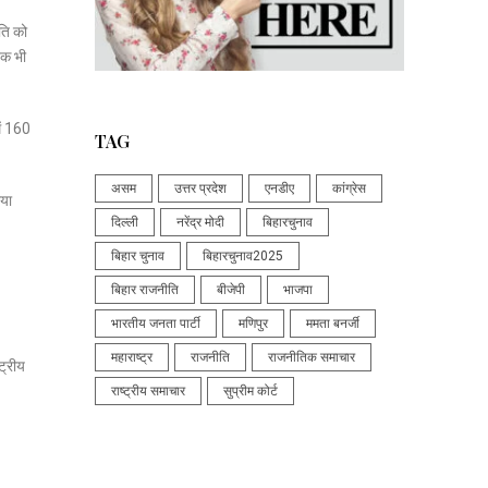
िति को
नक भी
ें 160
TAG
असम
उत्तर प्रदेश
एनडीए
कांग्रेस
िया
दिल्ली
नरेंद्र मोदी
बिहारचुनाव
बिहार चुनाव
बिहारचुनाव2025
बिहार राजनीति
बीजेपी
भाजपा
भारतीय जनता पार्टी
मणिपुर
ममता बनर्जी
महाराष्ट्र
राजनीति
राजनीतिक समाचार
ट्रीय
राष्ट्रीय समाचार
सुप्रीम कोर्ट