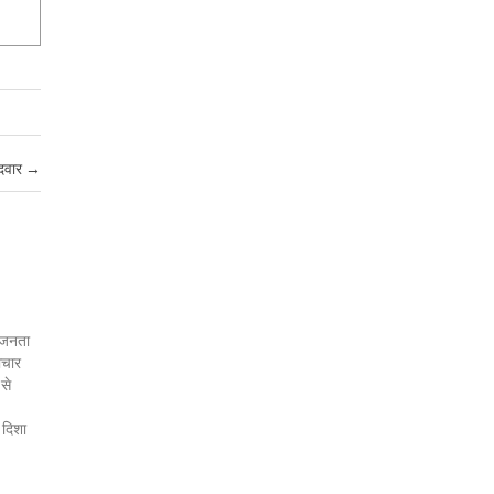
ीदवार
→
र जनता
ाचार
 से
 दिशा