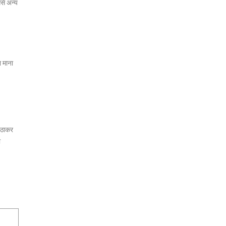
ससे अन्य
ा माना
 उठाकर
ा