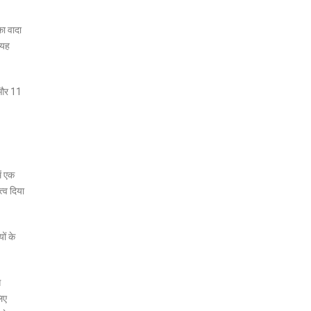
का वादा
 यह
6 और 11
ें एक
त्व दिया
ों के
े
लिए