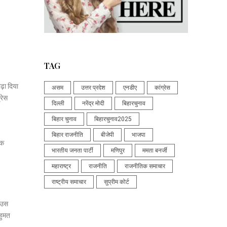
TAG
़ा दिया
असम
उत्तर प्रदेश
एनडीए
कांग्रेस
रेस
दिल्ली
नरेंद्र मोदी
बिहारचुनाव
बिहार चुनाव
बिहारचुनाव2025
बिहार राजनीति
बीजेपी
भाजपा
िक
भारतीय जनता पार्टी
मणिपुर
ममता बनर्जी
महाराष्ट्र
राजनीति
राजनीतिक समाचार
राष्ट्रीय समाचार
सुप्रीम कोर्ट
। उस
बहुमत