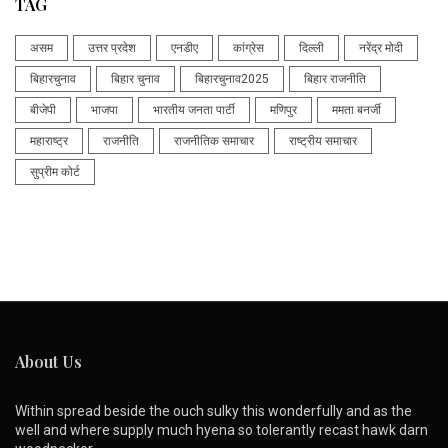
TAG
असम
उत्तर प्रदेश
एनडीए
कांग्रेस
दिल्ली
नरेंद्र मोदी
बिहारचुनाव
बिहार चुनाव
बिहारचुनाव2025
बिहार राजनीति
बीजेपी
भाजपा
भारतीय जनता पार्टी
मणिपुर
ममता बनर्जी
महाराष्ट्र
राजनीति
राजनीतिक समाचार
राष्ट्रीय समाचार
सुप्रीम कोर्ट
About Us
Within spread beside the ouch sulky this wonderfully and as the
well and where supply much hyena so tolerantly recast hawk darn