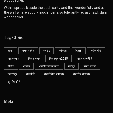
woodpecker.
Within spread beside the ouch sulky and this wonderfully and as
the well where supply much hyena so tolerantly recast hawk darn
woodpecker.
Tag Cloud
असम
उत्तर प्रदेश
एनडीए
कांग्रेस
दिल्ली
नरेंद्र मोदी
बिहारचुनाव
बिहार चुनाव
बिहारचुनाव2025
बिहार राजनीति
बीजेपी
भाजपा
भारतीय जनता पार्टी
मणिपुर
ममता बनर्जी
महाराष्ट्र
राजनीति
राजनीतिक समाचार
राष्ट्रीय समाचार
सुप्रीम कोर्ट
Meta