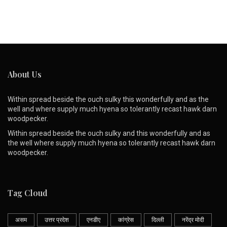
About Us
Within spread beside the ouch sulky this wonderfully and as the
well and where supply much hyena so tolerantly recast hawk darn
woodpecker.
Within spread beside the ouch sulky and this wonderfully and as
the well where supply much hyena so tolerantly recast hawk darn
woodpecker.
Tag Cloud
असम
उत्तर प्रदेश
एनडीए
कांग्रेस
दिल्ली
नरेंद्र मोदी