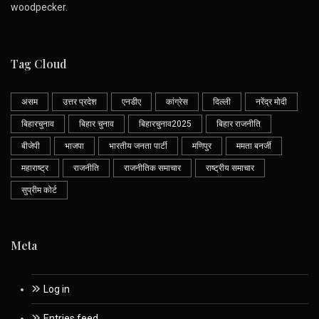
woodpecker.
Tag Cloud
असम
उत्तर प्रदेश
एनडीए
कांग्रेस
दिल्ली
नरेंद्र मोदी
बिहारचुनाव
बिहार चुनाव
बिहारचुनाव2025
बिहार राजनीति
बीजेपी
भाजपा
भारतीय जनता पार्टी
मणिपुर
ममता बनर्जी
महाराष्ट्र
राजनीति
राजनीतिक समाचार
राष्ट्रीय समाचार
सुप्रीम कोर्ट
Meta
Log in
Entries feed